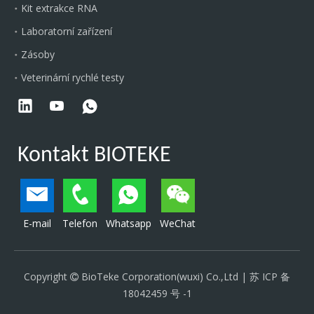
Kit extrakce RNA
Laboratorní zařízení
Zásoby
Veterinární rychlé testy
Kontakt BIOTEKE
E-mail
Telefon
Whatsapp
WeChat
Copyright
BioTeke Corporation(wuxi) Co.,Ltd |
苏 ICP 备

18042459 号 -1