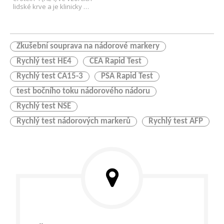
lidské krve a je klinicky 
používán ke sledování 
účinnosti rakoviny vaječníků.
Zkušební souprava na nádorové markery
Rychlý test HE4
CEA Rapid Test
Rychlý test CA15-3
PSA Rapid Test
test bočního toku nádorového nádoru
Rychlý test NSE
Rychlý test nádorových markerů
Rychlý test AFP