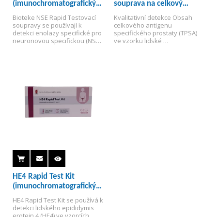
(imunochromatografický
souprava na celkový
test)
antigen prostaty (TPSA)
Bioteke NSE Rapid Testovací 
Kvalitativní detekce Obsah 
(imunochromatografický
soupravy se používají k 
celkového antigenu 
detekci enolazy specifické pro 
test)
specifického prostaty (TPSA) 
neuronovou specifickou (NSE) 
ve vzorku lidské 
v lidských vzorcích, klinicky se 
krve.
Pomocná diagnostická 
používá hlavně pro pomocnou 
metoda pro screening a 
diagnostiku rakoviny plic s 
detekci rakoviny prostaty u 
malými buňkami (SCLC) a 
mužů.
diferenciální diagnostiku ne 
malého buněčného karcinomu 
plic (NSCLC), monitorování v 
SCLC a neublastomu, léčebné 
a monitorovací recidivy.
HE4 Rapid Test Kit
(imunochromatografický
test)
HE4 Rapid Test Kit se používá k 
detekci lidského epididymis 
erotein 4 (HE4) ve vzorcích 