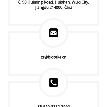
Č. 90 Huiming Road, Huishan, Wuxi City,
Jiangsu 214000, Čína
zr@bioteke.cn
86-510-8332-3992