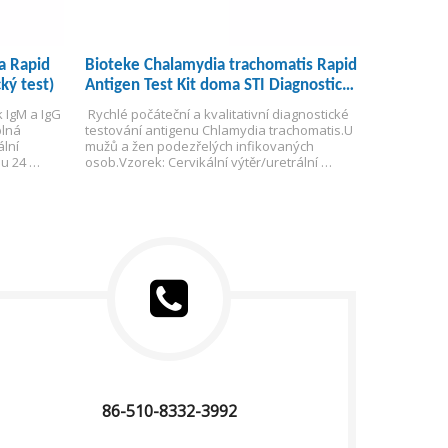
a Rapid
Bioteke Chalamydia trachomatis Rapid
ký test)
Antigen Test Kit doma STI Diagnostické
testování kazety
 IgM a IgG 
 Rychlé počáteční a kvalitativní diagnostické 
lná 
testování antigenu Chlamydia trachomatis.
U 
lní 
mužů a žen podezřelých infikovaných 
u 24 
osob.
Vzorek: Cervikální výtěr/uretrální 
tampon.
Platné po dobu 24 měsíců.
Pro 
profesionální klinické použití.
86-510-8332-3992