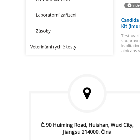
víde
Laboratorní zařízení
Candida 
Kit (imu
Zásoby
Testovací
soupravu 
kvalitativ
Veterinární rychlé testy
albicans 
od žen st
diagnózu 
Č. 90 Huiming Road, Huishan, Wuxi City,
Jiangsu 214000, Čína