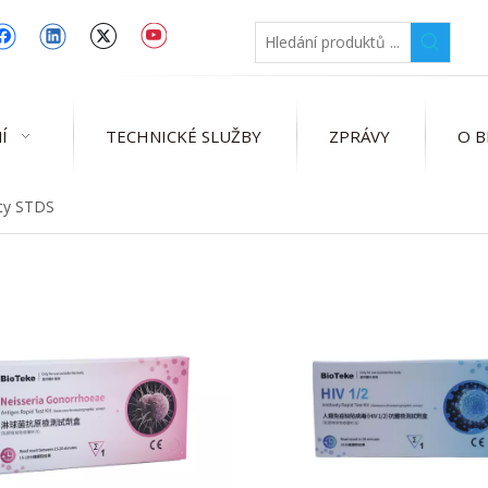
Í
TECHNICKÉ SLUŽBY
ZPRÁVY
O B
sty STDS