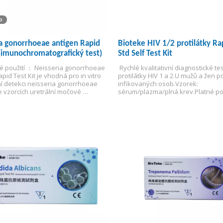
o
a gonorrhoeae antigen Rapid
Bioteke HIV 1/2 protilátky Ra
 (imunochromatografický test)
Std Self Test Kit
 použití ： Neisseria gonorrhoeae 
 Rychlé kvalitativní diagnostické tes
pid Test Kit je vhodná pro in vitro 
protilátky HIV 1 a 2.
U mužů a žen po
ní detekci neisseria gonorrhoeae 
infikovaných osob.
Vzorek: 
e vzorcích uretrální močové 
sérum/plazma/plná krev.
Platné po
výtěr a ženské vzorky děložního 
měsíců.
Pro profesionální klinické po
 pomocnou diagnózu 
kové infekce.