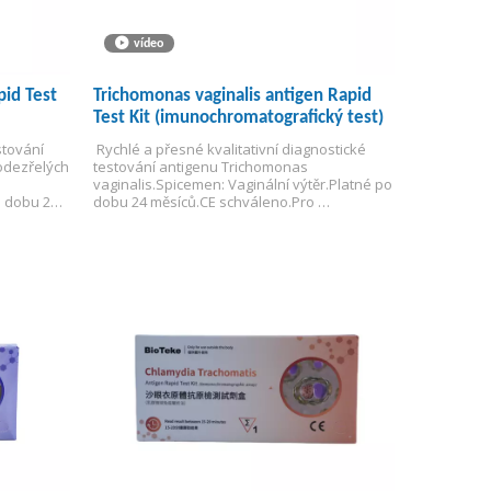
vídeo
pid Test
Trichomonas vaginalis antigen Rapid
Test Kit (imunochromatografický test)
tování 
 Rychlé a přesné kvalitativní diagnostické 
dezřelých 
testování antigenu Trichomonas 
vaginalis.
Spicemen: Vaginální výtěr.
Platné po 
 dobu 24 
dobu 24 měsíců.
CE schváleno.
Pro 
užití.
profesionální použití.