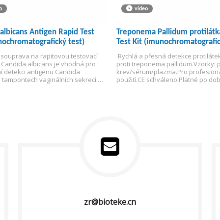
o
vídeo
albicans Antigen Rapid Test
Treponema Pallidum protilátk
nochromatografický test)
Test Kit (imunochromatografic
 souprava na rapitovou testovací 
 Rychlá a přesná detekce protilátek
Candida albicans je vhodná pro 
proti treponema pallidum.
Vzorky: p
ní detekci antigenu Candida 
krev/sérum/plazma.
Pro profesioná
v tampontech vaginálních sekrecí 
použití.
CE schváleno.
Platné po dob
arších 18 let pro pomocnou 
měsíců.
infekce Candida albicans.
zr@bioteke.cn