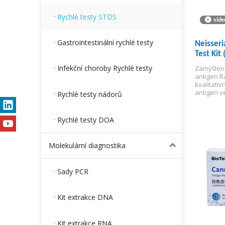
Rychlé testy STDS
víde
Gastrointestinální rychlé testy
Neisseri
Test Kit
Infekční choroby Rychlé testy
Zamýšlené
antigen Ra
kvalitativ
antigen v
Rychlé testy nádorů
uretrální 
čípku pro
gonokoko
Rychlé testy DOA
Molekulární diagnostika
Sady PCR
Kit extrakce DNA
Kit extrakce RNA