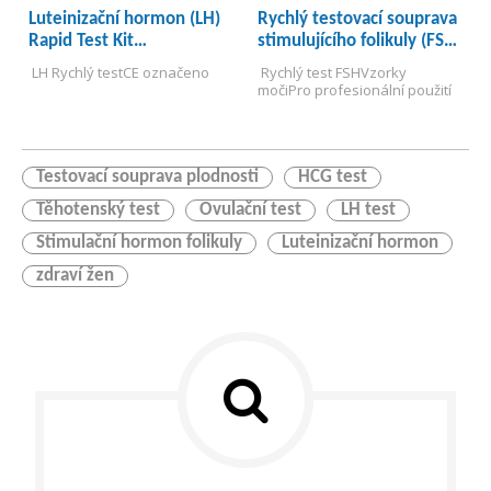
Luteinizační hormon (LH)
Rychlý testovací souprava
Rapid Test Kit
stimulujícího folikuly (FSH)
(imunochromatografický
(imunochromatografický
 LH Rychlý test
CE označeno
 Rychlý test FSH
Vzorky 
test)
test)
moči
Pro profesionální použití
Testovací souprava plodnosti
HCG test
Těhotenský test
Ovulační test
LH test
Stimulační hormon folikuly
Luteinizační hormon
zdraví žen