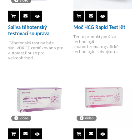
vídeo
Saliva těhotenský
Moč HCG Rapid Test Kit
testovací souprava
Tento produkt používá 
technologii 
 Těhotenský test na bázi 
imunochromatografické 
slin.
IVDR CE certifikováno pro 
technologie s dvojitou 
autotest.
Pouze pro 
protilátkou k dosažení 
velkoobchod.
kvalitativní detekce HCG in 
vitro v lidské moči, která se 
nepoužívá pro detekci 
trofoblastických nádorů.
vídeo
vídeo