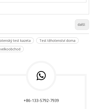
další:
otenský test kazeta
Test těhotenství doma
í velkoobchod
+86-133-5792-7939