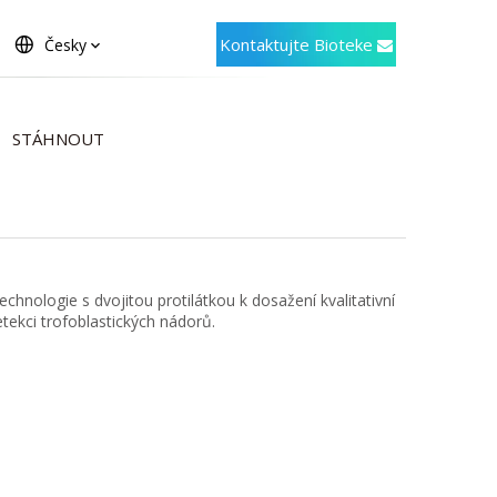
Kontaktujte Bioteke
Česky
STÁHNOUT
hnologie s dvojitou protilátkou k dosažení kvalitativní
etekci trofoblastických nádorů.