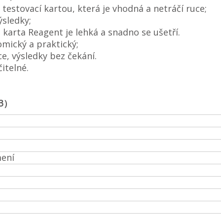
testovací kartou, která je vhodná a netráčí ruce;
ýsledky;
 karta Reagent je lehká a snadno se ušetří.
mický a praktický;
e, výsledky bez čekání.
itelné.
23）
mení