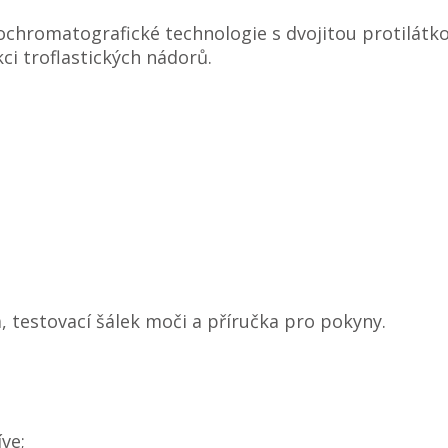
chromatografické technologie s dvojitou protilátkou
ci troflastických nádorů.
 testovací šálek moči a příručka pro pokyny.
íve;