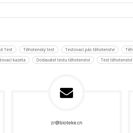
id Test
Těhotenský test
Testovací pás těhotenství
Těh
stovací kazeta
Dodavatel testu těhotenství
Test těhotenstv
zr@bioteke.cn