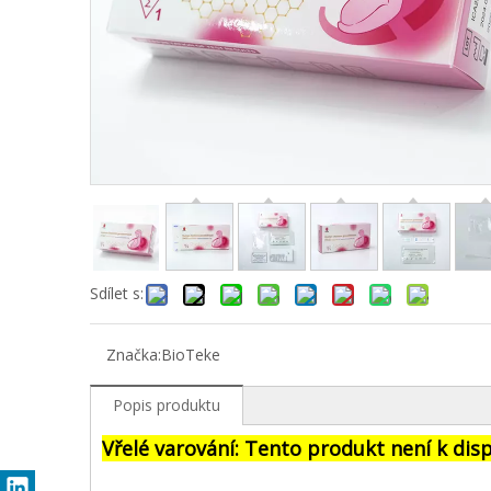
Sdílet s:
Značka:
BioTeke
Popis produktu
Vřelé varování: Tento produkt není k disp