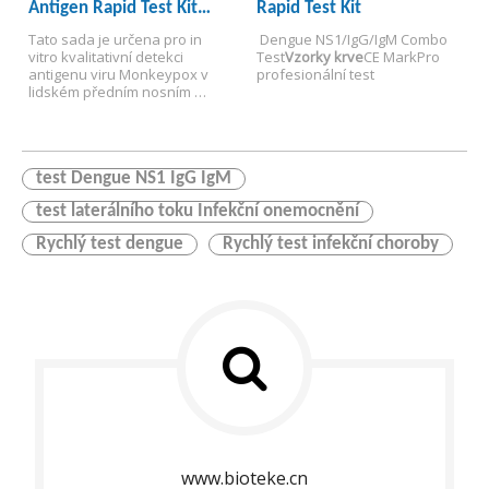
Antigen Rapid Test Kit
Rapid Test Kit
Lékárny, kliniky, screening CDC 
a preventivního centra 
(imunochromatografický
Tato sada je určena pro in 
 Dengue NS1/IgG/IgM Combo 
epidemie atd.
test)
vitro kvalitativní detekci 
Test
Vzorky krve
CE Mark
Pro 
antigenu viru Monkeypox v 
profesionální test
lidském předním nosním 
výtěru, orofaryngeální
 Pouze 
vzorky výměny a vyrážky 
exsudátu. Získejte přesné 
výsledky testu do 15 minut!
test Dengue NS1 IgG IgM
test laterálního toku Infekční onemocnění
Rychlý test dengue
Rychlý test infekční choroby
www.bioteke.cn