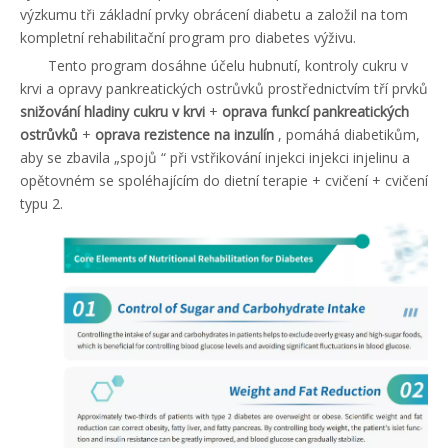
výzkumu tři základní prvky obrácení diabetu a založil na tom
kompletní rehabilitační program pro diabetes výživu.
Tento program dosáhne účelu hubnutí, kontroly cukru v
krvi a opravy pankreatických ostrůvků prostřednictvím tří prvků
snižování hladiny cukru v krvi
+
oprava funkcí pankreatických
ostrůvků
+
oprava rezistence na inzulín
, pomáhá diabetikům,
aby se zbavila „spojů “ při vstřikování injekci injekci injelinu a
opětovném se spoléhajícím do dietní terapie + cvičení + cvičení
typu 2.