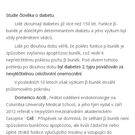
Studie člověka o diabetu.
Lidé zkoumají diabetes již více než 150 let. Funkce β-
buněk je důležitým determinantem diabetu a jeho výzkum byl
vždy předmětem vědců.
Lidé po dlouhou dobu věřili, že pokles funkce p-buněk je
způsoben zvýšenou apoptózou buněk, což vede k
nepřetržitému poklesu počtu β-buněk. Pod vlivem tohoto
pohledu po dlouhou dobu
byl diabetes 2. typu považován za
nevyléčitelnou celoživotní onemocnění
.
V posledních 10 letech však výzkum β-buněk dosáhl
průlomového pokroku.
Domenico Accili
, ředitel oddělení endokrinologie na
Columbia University Medical School, a jeho tým vydal v září
2012 referát v nejvyšším mezinárodním akademickém
časopise '
Cell
'. Příspěvek se domnívá, že selhání β-buněk není
způsobeno buněčnou apoptózou, ale kvůli částečné nebo
úplné ztrátě funkce vylučujícího insulinu a vstupující do