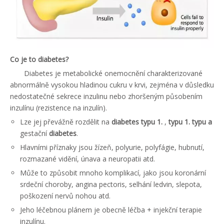
Co je to diabetes?
Diabetes je metabolické onemocnění charakterizované
abnormálně vysokou hladinou cukru v krvi, zejména v důsledku
nedostatečné sekrece inzulinu nebo zhoršeným působením
inzulínu (rezistence na inzulín).
Lze jej převážně rozdělit na
diabetes
typu 1.
,
typu 1. typu
a
gestační
diabetes
.
Hlavními příznaky jsou žízeň, polyurie, polyfágie, hubnutí,
rozmazané vidění, únava a neuropatii atd.
Může to způsobit mnoho komplikací, jako jsou koronární
srdeční choroby, angina pectoris, selhání ledvin, slepota,
poškození nervů nohou atd.
Jeho léčebnou plánem je obecně léčba + injekční terapie
inzulínu.