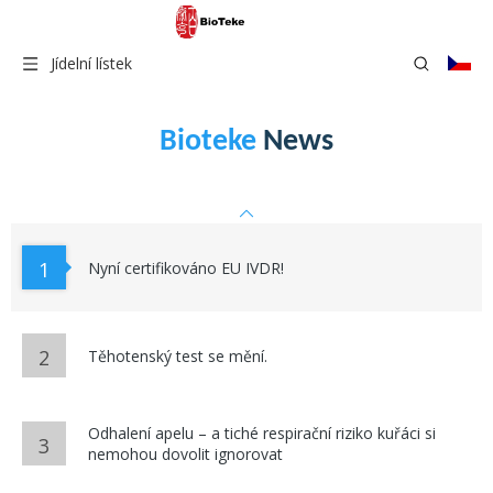
Jídelní lístek
Bioteke
News
1
Nyní certifikováno EU IVDR!
2
Těhotenský test se mění.
Odhalení apelu – a tiché respirační riziko kuřáci si
3
nemohou dovolit ignorovat