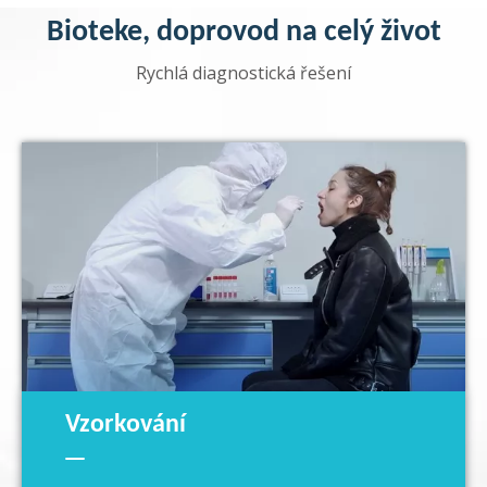
společnosti BIOTEKE
Bioteke, doprovod na celý život
Světový den TBC 2026: Ano! Můžeme skoncovat s
Rychlá diagnostická řešení
10
TBC prostřednictvím inovativní diagnostiky
Vzorkování