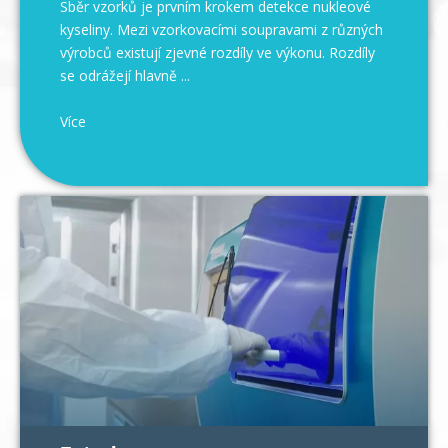
Sběr vzorků je prvním krokem detekce nukleové
kyseliny. Mezi vzorkovacími soupravami z různých
výrobců existují zjevné rozdíly ve výkonu. Rozdíly
se odrážejí hlavně ...
Více