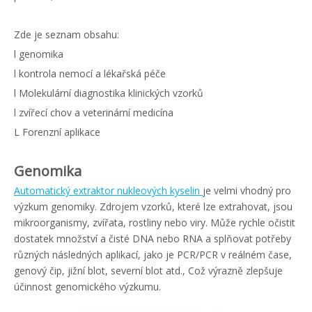
Zde je seznam obsahu:
l genomika
l kontrola nemocí a lékařská péče
l Molekulární diagnostika klinických vzorků
l zvířecí chov a veterinární medicína
L Forenzní aplikace
Genomika
Automatický extraktor nukleových kyselin
je velmi vhodný pro
výzkum genomiky. Zdrojem vzorků, které lze extrahovat, jsou
mikroorganismy, zvířata, rostliny nebo viry. Může rychle očistit
dostatek množství a čisté DNA nebo RNA a splňovat potřeby
různých následných aplikací, jako je PCR/PCR v reálném čase,
genový čip, jižní blot, severní blot atd., Což výrazně zlepšuje
účinnost genomického výzkumu.