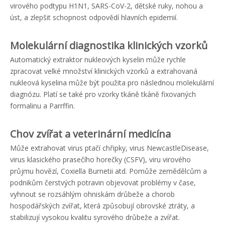
virového podtypu H1N1, SARS-CoV-2, dětské ruky, nohou a
úst, a zlepšit schopnost odpovědí hlavních epidemií.
Molekulární diagnostika klinických vzorků
Automatický extraktor nukleových kyselin může rychle
zpracovat velké množství klinických vzorků a extrahovaná
nukleová kyselina může být použita pro následnou molekulární
diagnózu. Platí se také pro vzorky tkáně tkáně fixovaných
formalinu a Parrffin.
Chov zvířat a veterinární medicína
Může extrahovat virus ptačí chřipky, virus NewcastleDisease,
virus klasického prasečího horečky (CSFV), viru virového
průjmu hovězí, Coxiella Burnetii atd. Pomůže zemědělcům a
podnikům čerstvých potravin objevovat problémy v čase,
vyhnout se rozsáhlým ohniskám drůbeže a chorob
hospodářských zvířat, která způsobují obrovské ztráty, a
stabilizují vysokou kvalitu syrového drůbeže a zvířat.