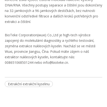
DNA/RNA. Všechny postupy separace a čištění jsou dokončeny
na 32-jamkových a 96-jamkových destičkách, bez nutnosti
konvenční odstředivé filtrace a dalších kroků potřebných pro
extrakci a čištění.
BioTeke Corporation(wuxi) Co.,Ltd je high-tech výrobce
zapojený do molekulární diagnostiky a rychlého testování,
zejména extrakce nukleových kyselin. Nachází se ve městě
Wuxi, provincie Jiangsu, Čína. Pokud máte zájem o náš
extraktor nukleových kyselin, kontaktujte nás:
008651068501244 nebo info@bioteke.cn.
Extrakční extrakční kyselinu