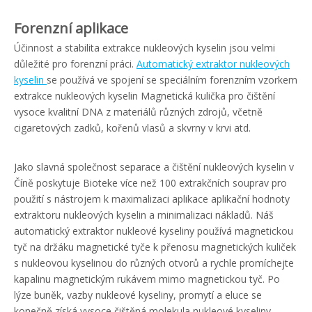
Forenzní aplikace
Účinnost a stabilita extrakce nukleových kyselin jsou velmi
důležité pro forenzní práci.
Automatický extraktor nukleových
kyselin
se používá ve spojení se speciálním forenzním vzorkem
extrakce nukleových kyselin Magnetická kulička pro čištění
vysoce kvalitní DNA z materiálů různých zdrojů, včetně
cigaretových zadků, kořenů vlasů a skvrny v krvi atd.
Jako slavná společnost separace a čištění nukleových kyselin v
Číně poskytuje Bioteke více než 100 extrakčních souprav pro
použití s nástrojem k maximalizaci aplikace aplikační hodnoty
extraktoru nukleových kyselin a minimalizaci nákladů. Náš
automatický extraktor nukleové kyseliny používá magnetickou
tyč na držáku magnetické tyče k přenosu magnetických kuliček
s nukleovou kyselinou do různých otvorů a rychle promíchejte
kapalinu magnetickým rukávem mimo magnetickou tyč. Po
lýze buněk, vazby nukleové kyseliny, promytí a eluce se
konečně získá vysoce čištěná molekula nukleové kyseliny