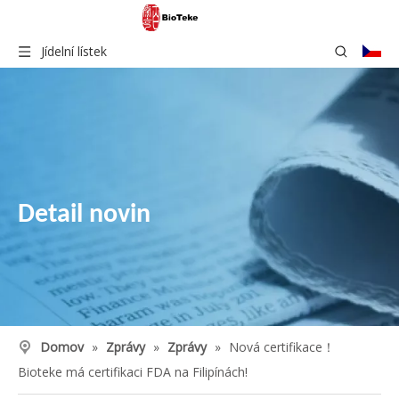
Jídelní lístek
Detail novin
Domov
»
Zprávy
»
Zprávy
»
Nová certifikace！
Bioteke má certifikaci FDA na Filipínách!