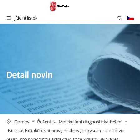
Jídelní lístek
Detail novin
Domov
»
Řešení
»
Molekulární diagnostická řešení
»
Bioteke Extrakční soupravy nukleových kyselin - Inovativní
řešení pro pohodlnou extrakci vysoce kvalitní DNA/RNA