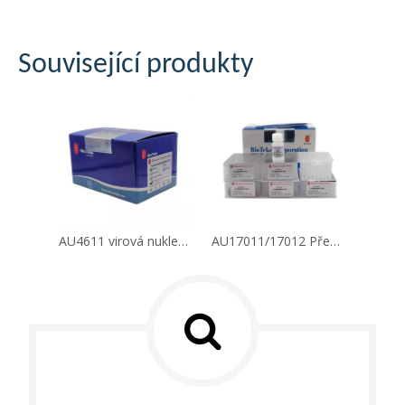
Související produkty
AU4611 virová nukleová kyselina DNA RNA Rapid Extraction Kit (Spin-Column)
AU17011/17012 Předplacená sada virové DNA RNA nukleové kyseliny (magnetické kuličky)