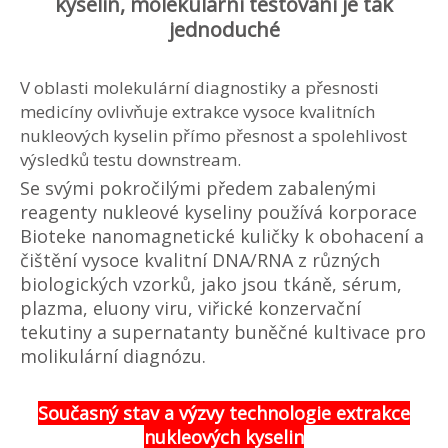
kyselin, molekulární testování je tak
jednoduché
V oblasti molekulární diagnostiky a přesnosti
medicíny ovlivňuje extrakce vysoce kvalitních
nukleových kyselin přímo přesnost a spolehlivost
výsledků testu downstream.
Se svými pokročilými předem zabalenými
reagenty nukleové kyseliny používá korporace
Bioteke nanomagnetické kuličky k obohacení a
čištění vysoce kvalitní DNA/RNA z různých
biologických vzorků, jako jsou tkáně, sérum,
plazma, eluony viru, viřické konzervační
tekutiny a supernatanty buněčné kultivace pro
molikulární diagnózu.
Současný stav a výzvy technologie extrakce
nukleových kyselin