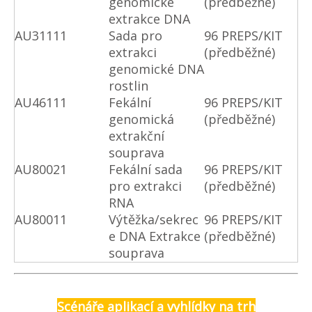
genomické
(předběžné)
extrakce DNA
AU31111
Sada pro
96 PREPS/KIT
extrakci
(předběžné)
genomické DNA
rostlin
AU46111
Fekální
96 PREPS/KIT
genomická
(předběžné)
extrakční
souprava
AU80021
Fekální sada
96 PREPS/KIT
pro extrakci
(předběžné)
RNA
AU80011
Výtěžka/sekrec
96 PREPS/KIT
e DNA Extrakce
(předběžné)
souprava
Scénáře aplikací a vyhlídky na trh