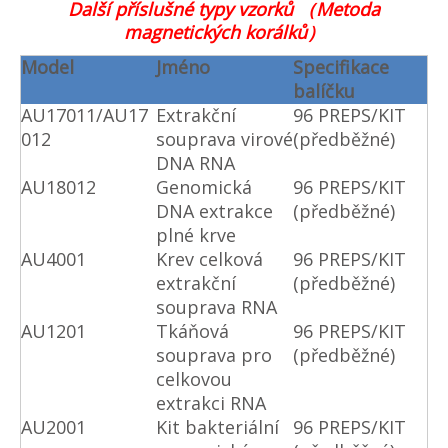
Další příslušné typy vzorků （Metoda
magnetických korálků）
Model
Jméno
Specifikace
balíčku
AU17011/AU17
Extrakční
96 PREPS/KIT
012
souprava virové
(předběžné)
DNA RNA
AU18012
Genomická
96 PREPS/KIT
DNA extrakce
(předběžné)
plné krve
AU4001
Krev celková
96 PREPS/KIT
extrakční
(předběžné)
souprava RNA
AU1201
Tkáňová
96 PREPS/KIT
souprava pro
(předběžné)
celkovou
extrakci RNA
AU2001
Kit bakteriální
96 PREPS/KIT