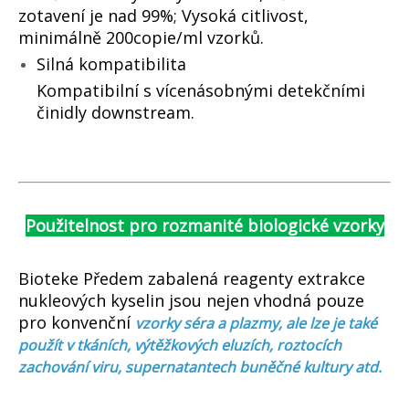
zotavení je nad 99%; Vysoká citlivost,
minimálně 200copie/ml vzorků.
Silná kompatibilita
Kompatibilní s vícenásobnými detekčními
činidly downstream.
Použitelnost pro rozmanité biologické vzorky
Bioteke Předem zabalená reagenty extrakce
nukleových kyselin jsou nejen vhodná pouze
pro konvenční
vzorky séra a plazmy, ale lze je také
použít v tkáních, výtěžkových eluzích, roztocích
zachování viru, supernatantech buněčné kultury atd.