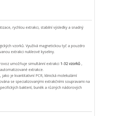
zace, rychlou extrakci, stabilní výsledky a snadný
ogických vzorků. Využívá magnetickou tyč a pouzdro
anou extrakci nukleové kyseliny.
 provoz umožňuje simultánní extrakci
1-32 vzorků
,
 automatizované extrakce.
ako je kvantitativní PCR, klinická molekulární
rována se specializovanými extrakčními soupravami na
pecifických bakterií, buněk a různých nádorových