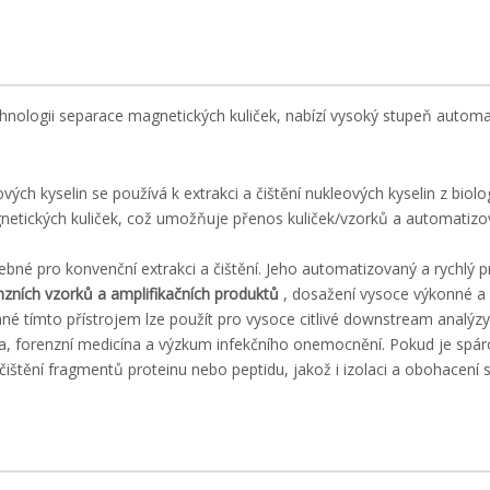
hnologii separace magnetických kuliček, nabízí vysoký stupeň automati
ých kyselin se používá k extrakci a čištění nukleových kyselin z biol
etických kuliček, což umožňuje přenos kuliček/vzorků a automatizov
třebné pro konvenční extrakci a čištění. Jeho automatizovaný a rychlý
orenzních vzorků a amplifikačních produktů
, dosažení vysoce výkonné a
é tímto přístrojem lze použít pro vysoce citlivé downstream analýzy, j
za, forenzní medicína a výzkum infekčního onemocnění. Pokud je spá
štění fragmentů proteinu nebo peptidu, jakož i izolaci a obohacení s