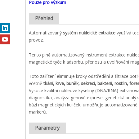
Pouze pro výzkum
Přehled
Automatizovaný
systém nukleické extrakce
využívá tec
provoz.
Tento plně automatizovaný instrument extrakce nukleov
magnetické tyče k adsorbu, přenosu a uvolňování magn
Toto zařízení eliminuje kroky odstředění a filtrace po
včetně
tkání, krve, buněk, sekrecí, bakterií, rostlin, f
Vysoce kvalitní nukleové kyseliny (DNA/RNA) extrahovan
diagnostika, analýza genové exprese, genetická analý
bázi magnetických kuliček, umožňuje automatizované či
markerů.
Parametry