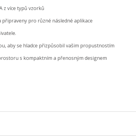
 z více typů vzorků
ou připraveny pro různé následné aplikace
vatele.
ou, aby se hladce přizpůsobil vašim propustnostím
o prostoru s kompaktním a přenosným designem