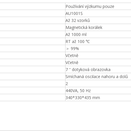
Používání výzkumu pouze
AU1001S
Až 32 vzorků
Magnetická korálek
Až 1000 ml
RT až 100 ℃
＞ 99%
Včetně
Včetně
7 '' dotyková obrazovka
Smíchaná oscilace nahoru a dolů
2
440VA, 50 Hz
340*330*435 mm