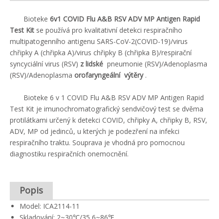
Bioteke
6v1 COVID Flu A&B RSV ADV MP Antigen Rapid
Test Kit
se používá pro kvalitativní detekci respiračního
multipatogenního antigenu SARS-CoV-2(COVID-19)/virus
chřipky A (chřipka A)/virus chřipky B (chřipka B)/respirační
syncyciální virus (RSV)
z lidské
pneumonie (RSV)/Adenoplasma
(RSV)/Adenoplasma
orofaryngeální výtěry
.
Bioteke 6 v 1 COVID Flu A&B RSV ADV MP Antigen Rapid
Test Kit je imunochromatografický sendvičový test se dvěma
protilátkami určený k detekci COVID, chřipky A, chřipky B, RSV,
ADV, MP od jedinců, u kterých je podezření na infekci
respiračního traktu. Souprava je vhodná pro pomocnou
diagnostiku respiračních onemocnění.
Popis
Model: ICA2114-11
Skladování: 2~30℃/35,6~86℉