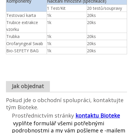
Komponenty
Načítání množství (specifikace)
1 Test/Kit
20 testů/soupravy
Testovací karta
1k
20ks
Trubice extrakce
1k
20ks
vzorku
Trubka
1k
20ks
Orofaryngeal Swab
1k
20ks
Bio-SEFETY BAG
1k
20ks
Jak objednat
Pokud jde o obchodní spolupráci, kontaktujte
tým Bioteke.
Prostřednictvím stránky
kontaktu Bioteke
vyplňte formulář všemi potřebnými
podrobnostmi a my vám pošleme e -mailem