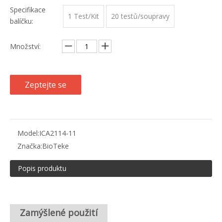
Specifikace
1 Test/Kit
20 testů/soupravy
balíčku:
Množství:
Zeptejte se
Model:
ICA2114-11
Značka:
BioTeke
Popis produktu
Zamýšlené použití