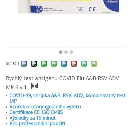
Sdílet s:
Rychlý test antigenu COVID Flu A&B RSV ADV
MP 6 v 1
COVID-19, chřipka A&B, RSV, ADV, kombinovaný test
MP
Vzorek orofaryngeálního výtěru
Certifikace CE, ISO13485
Výsledky za 15 minut
Pro profesionální použití