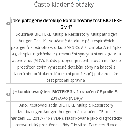
Často kladené otázky
Jaké patogeny detekuje kombinovaný test BIOTEKE
5 v 1?
Souprava BIOTEKE Multiple Respiratory Multipathogen
Antigen Test Kit současně detekuje pět respiračních
patogenů z jednoho vzorku: SARS-CoV-2, chřipka A (chřipka
A), chřipka B (chřipka B), respirační syncytiální virus (RSV) a
adenovirus (ADV). Každý patogen je identifikován nezávisle
prostřednictvím vyhrazené detekční zóny na kazetě s
laterálním průtokem. Kontrolní proužek (C) potvrzuje, že
test proběhl správně.
Je kombinovaný test BIOTEKE 5 v 1 označen CE podle EU
2017/746 (IVDR)?
Ano, testovací sada BIOTEKE Multiple Respiratory
Multipatogen Antigen Antigen má označení CE podle
nařízení EU 2017/746 (IVDR), klasifikované jako diagnostický
zdravotnický prostředek třídy C in vitro. Tato certifikace