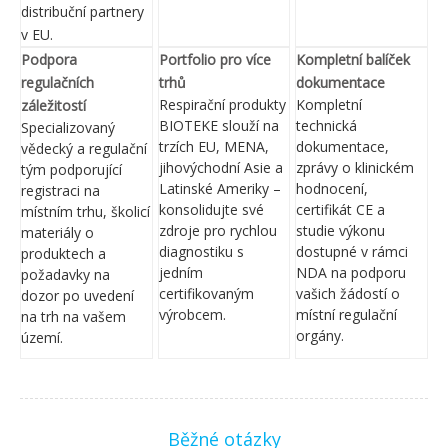
distribuční partnery
v EU.
Podpora
Portfolio pro více
Kompletní balíček
regulačních
trhů
dokumentace
Respirační produkty
Kompletní
záležitostí
BIOTEKE slouží na
technická
Specializovaný
trzích EU, MENA,
dokumentace,
vědecký a regulační
jihovýchodní Asie a
zprávy o klinickém
tým podporující
Latinské Ameriky –
hodnocení,
registraci na
konsolidujte své
certifikát CE a
místním trhu, školicí
zdroje pro rychlou
studie výkonu
materiály o
diagnostiku s
dostupné v rámci
produktech a
jedním
NDA na podporu
požadavky na
certifikovaným
vašich žádostí o
dozor po uvedení
výrobcem.
místní regulační
na trh na vašem
orgány.
území.
Běžné otázky