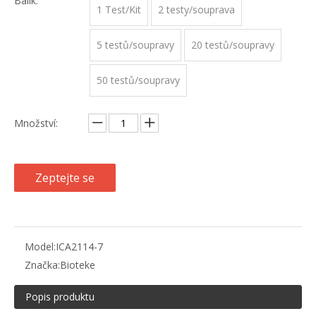
Balík:
1 Test/Kit
2 testy/souprava
5 testů/soupravy
20 testů/soupravy
50 testů/soupravy
Množství:
Zeptejte se
Model:
ICA2114-7
Značka:
Bioteke
Popis produktu