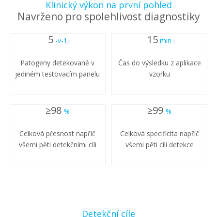
Klinický výkon na první pohled
Navrženo pro spolehlivost diagnostiky
5
15
-v-1
min
Patogeny detekované v
Čas do výsledku z aplikace
jediném testovacím panelu
vzorku
≥98
≥99
%
%
Celková přesnost napříč
Celková specificita napříč
všemi pěti detekčními cíli
všemi pěti cíli detekce
Detekční cíle