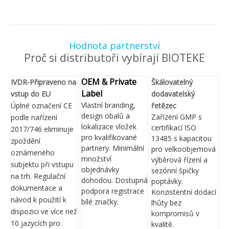
Hodnota partnerství
Proč si distributoři vybírají BIOTEKE
OEM & Private
IVDR-Připraveno na
Škálovatelný
Label
vstup do EU
dodavatelský
Vlastní branding,
Úplné označení CE
řetězec
design obalů a
Zařízení GMP s
podle nařízení
lokalizace vložek
certifikací ISO
2017/746 eliminuje
pro kvalifikované
13485 s kapacitou
zpoždění
partnery. Minimální
pro velkoobjemová
oznámeného
množství
výběrová řízení a
subjektu při vstupu
objednávky
sezónní špičky
na trh. Regulační
dohodou. Dostupná
poptávky.
dokumentace a
podpora registrace
Konzistentní dodací
návod k použití k
bílé značky.
lhůty bez
dispozici ve více než
kompromisů v
10 jazycích pro
kvalitě.