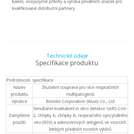
balení, vícejazyčné přílohy a výroba privátních značek pro
kvalifikované distribuční partnery.
Technické údaje
Specifikace produktu
Podrobnosti
specifikace
Název
Zkušební souprava pro více respiračních
produktu
multipatogenů
Výrobce
Bioteke Corporation (Wuxi) Co., Ltd
Simultánní kvalitativní in vitro detekce SARS-CoV-
Zamýšlené
2, chřipky A, chřipky B, respiračního syncytiálního
použití
viru (RSV) a adenovirových antigenů ve vzorcích
lidských předních nosních výtěrů