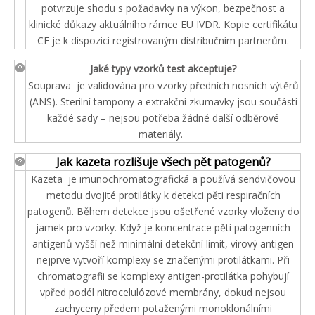
potvrzuje shodu s požadavky na výkon, bezpečnost a
klinické důkazy aktuálního rámce EU IVDR. Kopie certifikátu
CE je k dispozici registrovaným distribučním partnerům.
Jaké typy vzorků test akceptuje?
Souprava je validována pro vzorky předních nosních výtěrů
(ANS). Sterilní tampony a extrakční zkumavky jsou součástí
každé sady – nejsou potřeba žádné další odběrové
materiály.
Jak kazeta rozlišuje všech pět patogenů?
Kazeta je imunochromatografická a používá sendvičovou
metodu dvojité protilátky k detekci pěti respiračních
patogenů. Během detekce jsou ošetřené vzorky vloženy do
jamek pro vzorky. Když je koncentrace pěti patogenních
antigenů vyšší než minimální detekční limit, virový antigen
nejprve vytvoří komplexy se značenými protilátkami. Při
chromatografii se komplexy antigen-protilátka pohybují
vpřed podél nitrocelulózové membrány, dokud nejsou
zachyceny předem potaženými monoklonálními