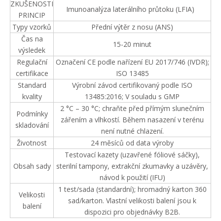
ZKUŠENOSTI
Imunoanalýza laterálního průtoku (LFIA)
PRINCIP
Typy vzorků
Přední výtěr z nosu (ANS)
Čas na
15-20 minut
výsledek
Regulační
Označení CE podle nařízení EU 2017/746 (IVDR);
certifikace
ISO 13485
Standard
Výrobní závod certifikovaný podle ISO
kvality
13485:2016; V souladu s GMP
2 °C – 30 °C; chraňte před přímým slunečním
Podmínky
zářením a vlhkostí. Během nasazení v terénu
skladování
není nutné chlazení.
Životnost
24 měsíců od data výroby
Testovací kazety (uzavřené fóliové sáčky),
Obsah sady
sterilní tampony, extrakční zkumavky a uzávěry,
návod k použití (IFU)
1 test/sada (standardní); hromadný karton 360
Velikosti
sad/karton. Vlastní velikosti balení jsou k
balení
dispozici pro objednávky B2B.