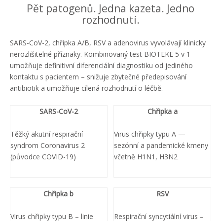
Pět patogenů. Jedna kazeta. Jedno
rozhodnutí.
SARS-CoV-2, chřipka A/B, RSV a adenovirus vyvolávají klinicky
nerozlišitelné příznaky. Kombinovaný test BIOTEKE 5 v 1
umožňuje definitivní diferenciální diagnostiku od jediného
kontaktu s pacientem – snižuje zbytečné předepisování
antibiotik a umožňuje cílená rozhodnutí o léčbě.
SARS-CoV-2
Chřipka a
Těžký akutní respirační
Virus chřipky typu A —
syndrom Coronavirus 2
sezónní a pandemické kmeny
(původce COVID-19)
včetně H1N1, H3N2
Chřipka b
RSV
Virus chřipky typu B – linie
Respirační syncytiální virus –