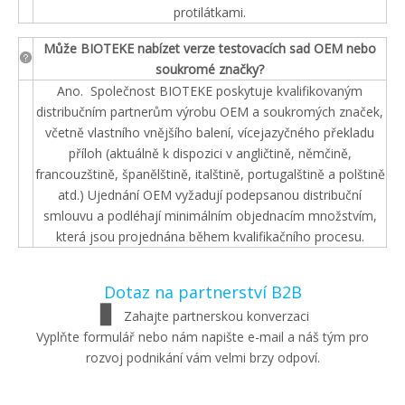
protilátkami.
Může BIOTEKE nabízet verze testovacích sad OEM nebo
soukromé značky?
Ano. Společnost BIOTEKE poskytuje kvalifikovaným
distribučním partnerům výrobu OEM a soukromých značek,
včetně vlastního vnějšího balení, vícejazyčného překladu
příloh (aktuálně k dispozici v angličtině, němčině,
francouzštině, španělštině, italštině, portugalštině a polštině
atd.) Ujednání OEM vyžadují podepsanou distribuční
smlouvu a podléhají minimálním objednacím množstvím,
která jsou projednána během kvalifikačního procesu.
Dotaz na partnerství B2B
▊
Zahajte partnerskou konverzaci
Vyplňte formulář nebo nám napište e-mail a náš tým pro
rozvoj podnikání vám velmi brzy odpoví.