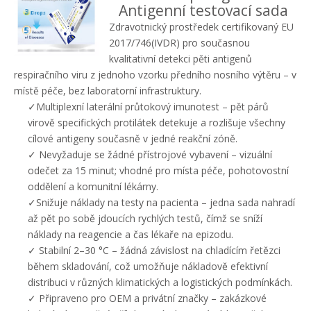
Antigenní testovací sada
Zdravotnický prostředek certifikovaný EU
2017/746(IVDR) pro současnou
kvalitativní detekci pěti antigenů
respiračního viru z jednoho vzorku předního nosního výtěru – v
místě péče, bez laboratorní infrastruktury.
✓Multiplexní laterální průtokový imunotest – pět párů
virově specifických protilátek detekuje a rozlišuje všechny
cílové antigeny současně v jedné reakční zóně.
✓ Nevyžaduje se žádné přístrojové vybavení – vizuální
odečet za 15 minut; vhodné pro místa péče, pohotovostní
oddělení a komunitní lékárny.
✓Snižuje náklady na testy na pacienta – jedna sada nahradí
až pět po sobě jdoucích rychlých testů, čímž se sníží
náklady na reagencie a čas lékaře na epizodu.
✓ Stabilní 2–30 °C – žádná závislost na chladícím řetězci
během skladování, což umožňuje nákladově efektivní
distribuci v různých klimatických a logistických podmínkách.
✓ Připraveno pro OEM a privátní značky – zakázkové