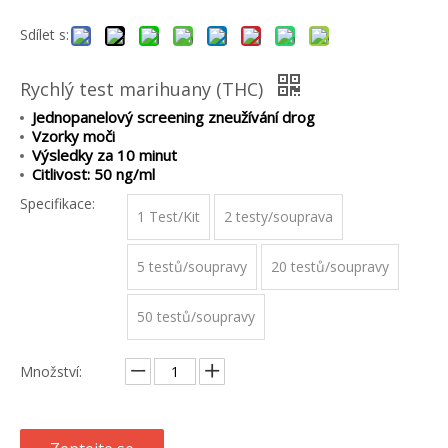
Sdílet s:
Rychlý test marihuany (THC)
Jednopanelový screening zneužívání drog
Vzorky moči
Výsledky za 10 minut
Citlivost: 50 ng/ml
Specifikace:
1 Test/Kit
2 testy/souprava
5 testů/soupravy
20 testů/soupravy
50 testů/soupravy
Množství: