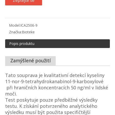
Zeptejte se
Model:
ICA2506-9
Značka:
Bioteke
Popis produktu
Zamýšlené použití
Tato souprava je kvalitativní detekcí kyseliny
11-nor-9-tetrahydrokanabinol-9-karboxylové
při hraničních koncentracích 50 ng/ml v lidské
moči.
Test poskytuje pouze předběžné výsledky
testu. K získání potvrzeného analytického
výsledku musí být použita specifičtější