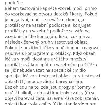
podložce.
Během testování kápněte vzorek moči přímo
do vzorkovacího otvoru detekční karty. Pokud
je negativní, moč se neváže na konjugát
protilátky na vazební podložce a konjugát
protilátky na vazebné podložce se váže na
vazebné činidlo konjugátu léku, což má za
následek červený pruh v testovací oblasti.
Pokud je pozitivní, léky v moči budou reagovat
nejdříve s konjugátem protilátky. Když obsah
léčiva v moči dosáhne určitého množství,
protilátkový konjugát na vazebném polštářku
se již nebude vázat na specifické činidlo
spojující léčivo v testovací oblasti a v testovací
oblasti (T) nebude žádná barevná čára.
Bez ohledu na to, zda jsou drogy přítomny v
moči či nikoli, v oblasti kontroly kvality (C) se
objeví barevná čára. Barevná čára zobrazená v
oblasti kontroly kvality (C) je standardem pro