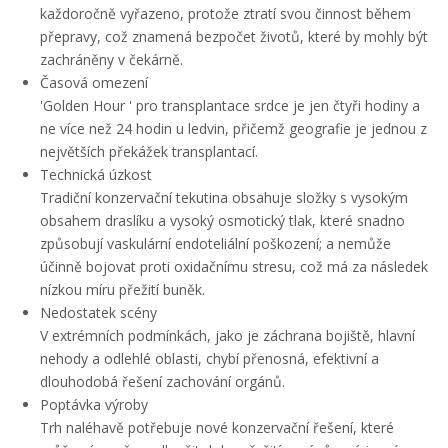
každoročně vyřazeno, protože ztratí svou činnost během
přepravy, což znamená bezpočet životů, které by mohly být
zachráněny v čekárně.
Časová omezení
'Golden Hour ' pro transplantace srdce je jen čtyři hodiny a
ne více než 24 hodin u ledvin, přičemž geografie je jednou z
největších překážek transplantací.
Technická úzkost
Tradiční konzervační tekutina obsahuje složky s vysokým
obsahem draslíku a vysoký osmotický tlak, které snadno
způsobují vaskulární endoteliální poškození; a nemůže
účinně bojovat proti oxidačnímu stresu, což má za následek
nízkou míru přežití buněk.
Nedostatek scény
V extrémních podmínkách, jako je záchrana bojiště, hlavní
nehody a odlehlé oblasti, chybí přenosná, efektivní a
dlouhodobá řešení zachování orgánů.
Poptávka výroby
Trh naléhavě potřebuje nové konzervační řešení, které