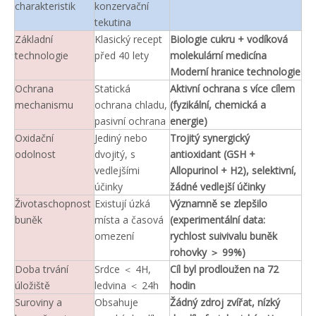
charakteristik
konzervační
tekutina
Základní
Klasický recept
Biologie cukru + vodíková
technologie
před 40 lety
molekulární medicína
Moderní hranice technologie
Ochrana
Statická
Aktivní ochrana s více cílem
mechanismu
ochrana chladu,
(fyzikální, chemická a
pasivní ochrana
energie)
Oxidační
Jediný nebo
Trojitý synergický
odolnost
dvojitý, s
antioxidant (GSH +
vedlejšími
Allopurinol + H2), selektivní,
účinky
žádné vedlejší účinky
Životaschopnost
Existují úzká
Významně se zlepšilo
buněk
místa a časová
(experimentální data:
omezení
rychlost suivivalu buněk
rohovky ＞ 99%)
Doba trvání
Srdce ＜ 4H,
Cíl byl prodloužen na 72
úložiště
ledvina ＜ 24h
hodin
Suroviny a
Obsahuje
Žádný zdroj zvířat, nízký