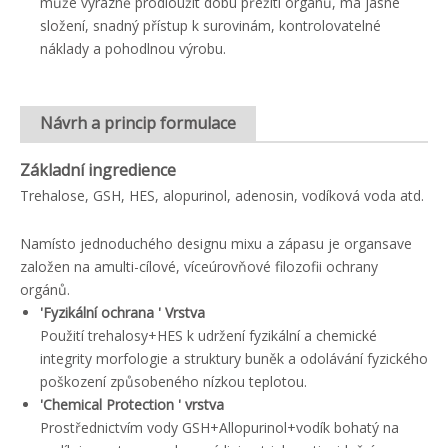
může výrazně prodloužit dobu přežití orgánů, má jasné
složení, snadný přístup k surovinám, kontrolovatelné
náklady a pohodlnou výrobu.
Návrh a princip formulace
Základní ingredience
Trehalose, GSH, HES, alopurinol, adenosin, vodíková voda atd.
Namísto jednoduchého designu mixu a zápasu je organsave
založen na amulti-cílové, víceúrovňové filozofii ochrany
orgánů.
'Fyzikální ochrana ' Vrstva
Použití trehalosy+HES k udržení fyzikální a chemické
integrity morfologie a struktury buněk a odolávání fyzického
poškození způsobeného nízkou teplotou.
'Chemical Protection ' vrstva
Prostřednictvím vody GSH+Allopurinol+vodík bohatý na