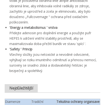
vodík je postavena obranná linie atriple antioxidační
obranná linie, aby inhibovala volné radikály ze zdroje,
zachytilo je uprostřed a zcela je eliminovalo, aby bylo
dosaženo „Fullcovernage “ ochrana před oxidačním
poškozením.
'Energy a metabolismus ' vrstva
Přidejte adenosin pro doplnění energie a použijte pufr
HEPES k udržení vnitřní stability prostředí, aby se
maximalizovala doba přežití buněk ve stavu 'spící '.
'Safety ' Princip
Všechny složky jsou netoxické a nevodiné odvozené,
vyhýbají se riziku imunitního odmítnutí a přenosu nemocí,
suroviny se snadno získá a dodavatelský řetězec je
bezpečný a spolehlivý.
Nejdůležitější
Diamenze
Tradiční
Tekutina ochrany organsave