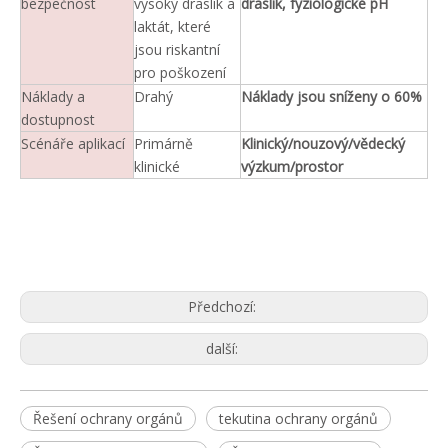
bezpečnost
vysoký draslík a
draslík, fyziologické pH
laktát, které
jsou riskantní
pro poškození
Náklady a
Drahý
Náklady jsou sníženy o 60%
dostupnost
Scénáře aplikací
Primárně
Klinický/nouzový/vědecký
klinické
výzkum/prostor
Předchozí:
další:
Řešení ochrany orgánů
tekutina ochrany orgánů