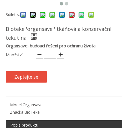
Sdílet s:
Bioteke 'organsave ' tkáňová a konzervační
tekutina
Organsave, budoucí řešení pro ochranu života.
Množství:
Zeptejte se
Model:
Organsave
Značka:
BioTeke
Popis produktu