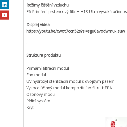
Režimy čištění vzduchu
F6 Primární prstencový filtr + H13 Ultra vysoká účinnos
Displej videa
https://youtu.be/cwot7ccn52s?si=sgu0avodwmu-_suw
Struktura produktu
Primární filtrační modul
Fan modul
UV hydroxyl sterilizační modul s dvojitým pásem
Vysoce účinný modul kompozitního filtru HEPA
Ozonový modul
Řídicí systém
Kryt