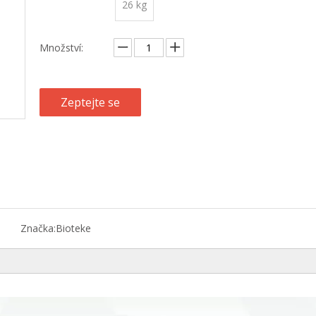
26 kg
Množství:
Zeptejte se
Značka:
Bioteke