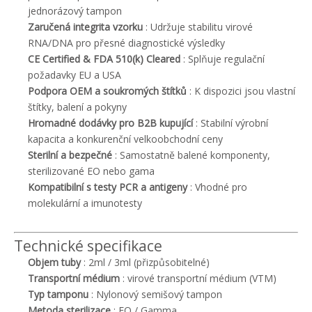
jednorázový tampon
Zaručená integrita vzorku
: Udržuje stabilitu virové
RNA/DNA pro přesné diagnostické výsledky
CE Certified & FDA 510(k) Cleared
: Splňuje regulační
požadavky EU a USA
Podpora OEM a soukromých štítků
: K dispozici jsou vlastní
štítky, balení a pokyny
Hromadné dodávky pro B2B kupující
: Stabilní výrobní
kapacita a konkurenční velkoobchodní ceny
Sterilní a bezpečné
: Samostatně balené komponenty,
sterilizované EO nebo gama
Kompatibilní s testy PCR a antigeny
: Vhodné pro
molekulární a imunotesty
Technické specifikace
Objem tuby
: 2ml / 3ml (přizpůsobitelné)
Transportní médium
: virové transportní médium (VTM)
Typ tamponu
: Nylonový semišový tampon
Metoda sterilizace
: EO / Gamma