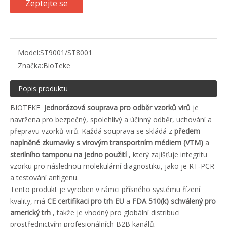
Zeptejte se
Model:
ST9001/ST8001
Značka:
BioTeke
Popis produktu
BIOTEKE
Jednorázová souprava pro odběr vzorků virů
je
navržena pro bezpečný, spolehlivý a účinný odběr, uchování a
přepravu vzorků virů. Každá souprava se skládá z
předem
naplněné zkumavky s virovým transportním médiem (VTM)
a
sterilního tamponu na jedno použití
, který zajišťuje integritu
vzorku pro následnou molekulární diagnostiku, jako je RT‑PCR
a testování antigenu.
Tento produkt je vyroben v rámci přísného systému řízení
kvality, má
CE certifikaci pro trh EU
a
FDA 510(k) schválený pro
americký trh
, takže je vhodný pro globální distribuci
prostřednictvím profesionálních B2B kanálů.